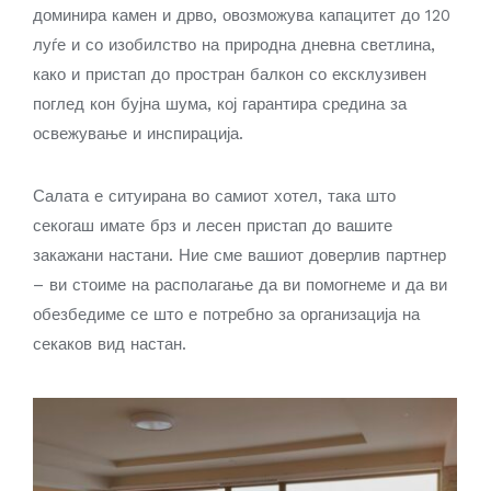
доминира камен и дрво, овозможува капацитет до 120
луѓе и со изобилство на природна дневна светлина,
како и пристап до простран балкон со ексклузивен
поглед кон бујна шума, кој гарантира средина за
освежување и инспирација.
Салата е ситуирана во самиот хотел, така што
секогаш имате брз и лесен пристап до вашите
закажани настани. Ние сме вашиот доверлив партнер
– ви стоиме на располагање да ви помогнеме и да ви
обезбедиме се што е потребно за организација на
секаков вид настан.