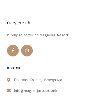
Следете нè
И бидете во тек со Magnolija Resort
Контакт
Пониква, Кочани, Македонија
info@magnolijaresort.mk