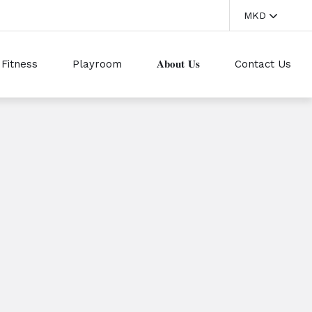
MKD
Fitness
Playroom
𝐀𝐛𝐨𝐮𝐭 𝐔𝐬
Contact Us