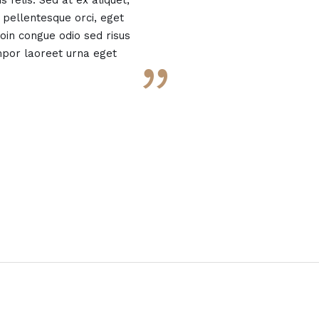
 felis. Sed at ex aliquet,
pellentesque orci, eget
roin congue odio sed risus
mpor laoreet urna eget
”