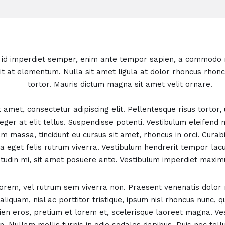
m id imperdiet semper, enim ante tempor sapien, a commodo ni
lit at elementum. Nulla sit amet ligula at dolor rhoncus rhon
tortor. Mauris dictum magna sit amet velit ornare.
amet, consectetur adipiscing elit. Pellentesque risus tortor, ul
nteger at elit tellus. Suspendisse potenti. Vestibulum eleifen
am massa, tincidunt eu cursus sit amet, rhoncus in orci. Cura
la eget felis rutrum viverra. Vestibulum hendrerit tempor lac
citudin mi, sit amet posuere ante. Vestibulum imperdiet maxim
 lorem, vel rutrum sem viverra non. Praesent venenatis dolor
aliquam, nisl ac porttitor tristique, ipsum nisl rhoncus nunc, 
ien eros, pretium et lorem et, scelerisque laoreet magna. Ve