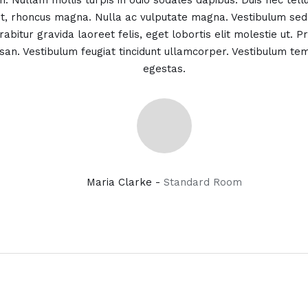
n. Nullam mollis turpis in odio sodales dapibus. Duis nec tellus
t, rhoncus magna. Nulla ac vulputate magna. Vestibulum sed 
abitur gravida laoreet felis, eget lobortis elit molestie ut. P
n. Vestibulum feugiat tincidunt ullamcorper. Vestibulum te
egestas.
Maria Clarke -
Standard Room