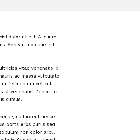
sl dolor at elit. Aliquam
cus. Aenean molestie est
tricies vitae venenatis id,
d mauris ac massa vulputate
bitur fermentum vehicula
us ut venenatis. Donec ac
us cursus.
 neque, eu laoreet neque
quis porta eros purus sed
stibulum non dolor arcu.