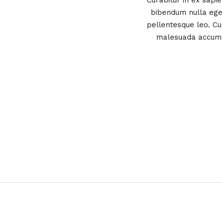
Curabitur in ex sapie
bibendum nulla ege
pellentesque leo. Cur
malesuada accumsa