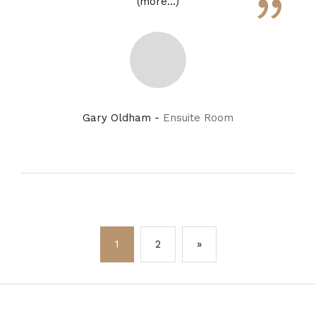
”
(more…)
Gary Oldham -
Ensuite Room
1
2
»