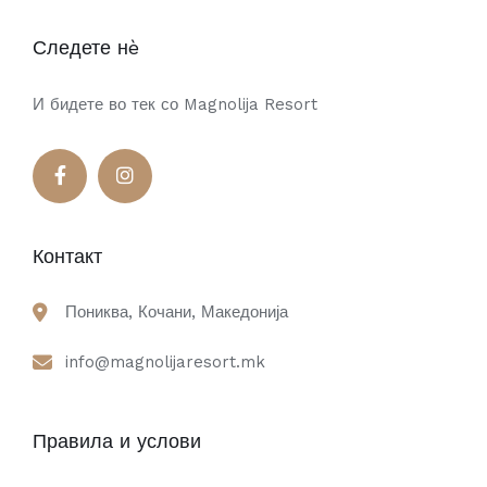
Следете нè
И бидете во тек со Magnolija Resort
Контакт
Пониква, Кочани, Македонија
info@magnolijaresort.mk
Правила и услови